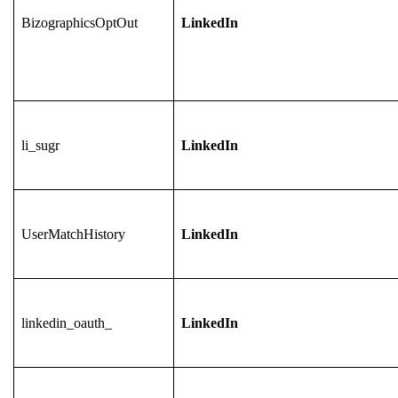
BizographicsOptOut
LinkedIn
li_sugr
LinkedIn
UserMatchHistory
LinkedIn
linkedin_oauth_
LinkedIn