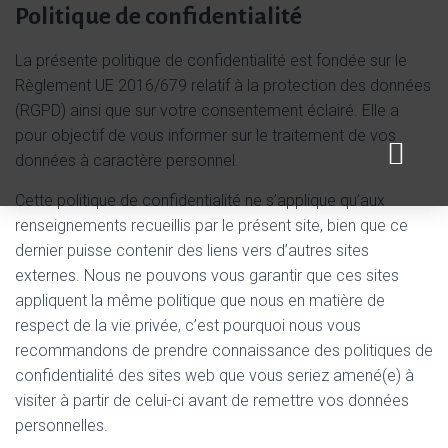
Politique de confidentialité
La présente politique de confidentialité est fondée sur le
Règlement UE 2016/679 relatif à la protection des données
(RGPD) ainsi que sur votre consentement éclairé. Elle a
pour objectif de vous informer sur le traitement de vos
données à caractère personnel.
Cette politique de confidentialité ne s’applique qu’aux
renseignements recueillis par le présent site, bien que ce
dernier puisse contenir des liens vers d’autres sites
externes. Nous ne pouvons vous garantir que ces sites
appliquent la même politique que nous en matière de
respect de la vie privée, c’est pourquoi nous vous
recommandons de prendre connaissance des politiques de
confidentialité des sites web que vous seriez amené(e) à
visiter à partir de celui-ci avant de remettre vos données
personnelles.