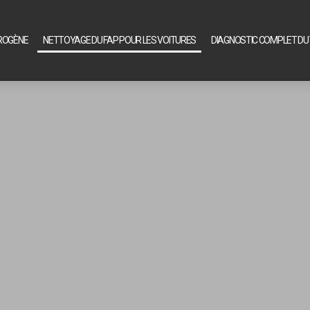
ROGÈNE
NETTOYAGE DU FAP POUR LES VOITURES
DIAGNOSTIC COMPLET DU 