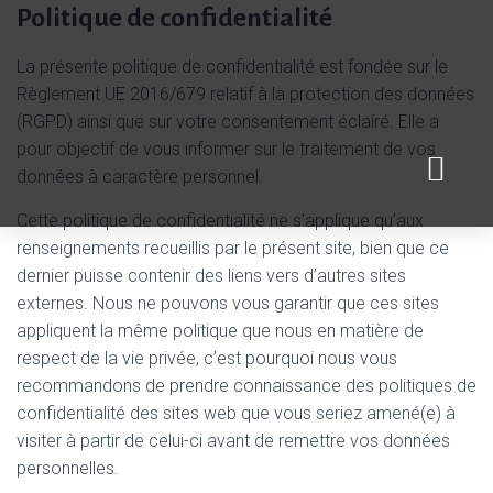
Politique de confidentialité
La présente politique de confidentialité est fondée sur le
Règlement UE 2016/679 relatif à la protection des données
(RGPD) ainsi que sur votre consentement éclairé. Elle a
pour objectif de vous informer sur le traitement de vos
données à caractère personnel.
Cette politique de confidentialité ne s’applique qu’aux
renseignements recueillis par le présent site, bien que ce
dernier puisse contenir des liens vers d’autres sites
externes. Nous ne pouvons vous garantir que ces sites
appliquent la même politique que nous en matière de
respect de la vie privée, c’est pourquoi nous vous
recommandons de prendre connaissance des politiques de
confidentialité des sites web que vous seriez amené(e) à
visiter à partir de celui-ci avant de remettre vos données
personnelles.